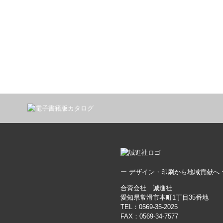
2019年11月
2019年8月
2019年7月
カーラッピング
グッズ制作
その他
デザイン制作・印刷
印刷物
看板・サイン
ー デザイン・印刷から地域貢献へ 
合資会社 誠進社
愛知県常滑市本町1丁目35番地
TEL：0569-35-2025
FAX：0569-34-7577