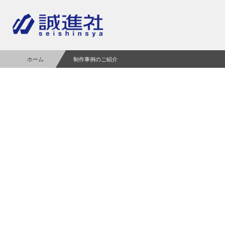
製品・サービスのご案内
印刷・デザイン・販促物
オリジナル・グッズ制作
看板・カーラッピング
WEB・アプリ開発
用途からさがす
ホーム
制作事例のご紹介
ビジネス一般
ショップ・店舗
病院・クリニック
自治体・教育機関
会社情報
会社概要・沿革
ニュース・インフォメーション
誠進社のキャラクター
採用情報
プライバシー・ポリシー
制作事例のご紹介
WORKS