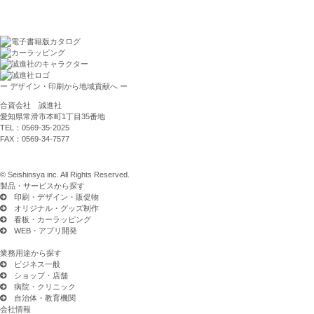
デザイン制作・印刷
印刷物
看板・サイン
ー デザイン・印刷から地域貢献へ ー
合資会社 誠進社
愛知県常滑市本町1丁目35番地
TEL：0569-35-2025
FAX：0569-34-7577
© Seishinsya inc. All Rights Reserved.
製品・サービスから探す
印刷・デザイン・販促物
オリジナル・グッズ制作
看板・カーラッピング
WEB・アプリ開発
業務用途から探す
ビジネス一般
ショップ・店舗
病院・クリニック
自治体・教育機関
会社情報