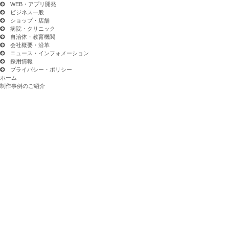
WEB・アプリ開発
ビジネス一般
ショップ・店舗
病院・クリニック
自治体・教育機関
会社概要・沿革
ニュース・インフォメーション
採用情報
プライバシー・ポリシー
ホーム
制作事例のご紹介
制作事例のご紹介
WORKS
2tトラックへのカーラッピング事例です。荷台の全面にラッピングを施したデザインは、
とてもに多くの広告効果をもた […]
とこなめ観光協会様 駐車場看板施工
ほたる子様 やきもの散歩道駐車場看板製作施工
株式会社ピュアライン様 求人用パンフレット制作
クレス名古屋様 壁面看板施工